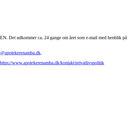
EREN. Det udkommer ca. 24 gange om året som e-mail med henblik på
n@apotekerenamba.dk
.
https://www.apotekerenamba.dk/kontakt/privatlivspolitik