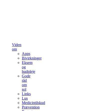
Viden
om
Apps
Bivirkninger
Eksem
og
hudpleje
Gode
råd
om
sol
Links
Lus
Medicintilskud
Prævention