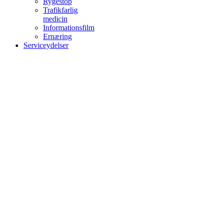
Rygestop
Trafikfarlig
medicin
Informationsfilm
Ernæring
Serviceydelser